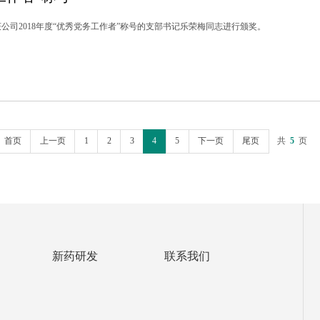
获公司2018年度“优秀党务工作者”称号的支部书记乐荣梅同志进行颁奖。
首页
上一页
1
2
3
4
5
下一页
尾页
共
5
页
新药研发
联系我们