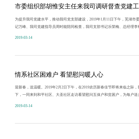
市委组织部胡惟安主任来我司调研督查党建工
为提升我司党建水平，推动我司党支部建设，2019年1月11日下午，芜
记万峰、我司党建指导员周时能陪同检查，我司支部书记乐荣梅、总经理李
2019-03-14
情系社区困难户 看望慰问暖人心
迎新春，送温暖。2019年2月2日下午，在2019农历新春佳节即将来临
下，一同来到和平社区、大圣社区走访看望慰问五保户和贫困户，为每户送
2019-03-14