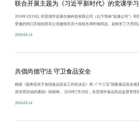
联合开展主题为《习近平新时代》的党课学习
2018年3月19日, 经芜湖市诺康生物科技有限公司（以下简称“诺康公
受邀的鸠江区组织部非公党建指导员十组组长周时能同志、副组长丁方亮同
2019-03-14
共倡尚德守法 守卫食品安全
根据《国务院关于加强食品安全工作的决定》和《“十三五”国家食品安全规划
宣传周活动的通知》的精神。 2018年7月19日，在芜湖市食品药品监督管
传周“尚德守法、美好生活”进社区活动。
2019-03-14