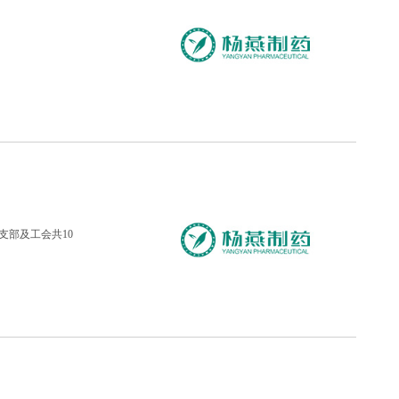
支部及工会共10