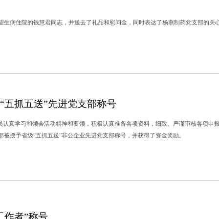
探望生病住院的钱慧君同志，并送去了礼品和慰问金，同时表达了杨燕制药党支部的关
级“五抓五送”先进党支部称号
部成员认真学习和领会活动精神和要领，积极认真准备各项资料，细致、严谨审核各项申
部被授予省级“五抓五送”非公企业先进党支部称号，并获得了资金奖励。
工作者”称号