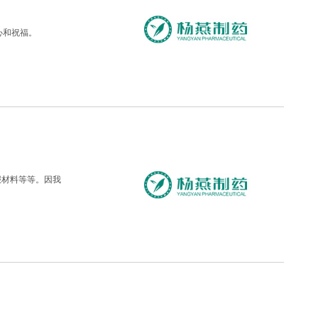
心和祝福。
报材料等等。因我