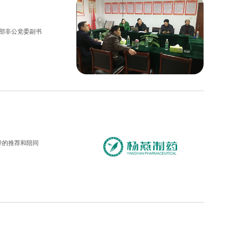
织部非公党委副书
导的推荐和陪同