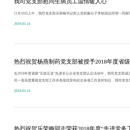
我司党支部慰问生病员工温情暖人心
11月10日上午，我司党支部乐荣梅书记和入党积极分子李钦国总经理一同
2019-03-14
热烈祝贺杨燕制药党支部被授予2018年度省
在2018年度省级“五抓五送”先进非公企业党支部认定活动中，我司党支
司一直高度重视党支部工作并表现优异和此次各项工作及时到位，我司党支
2019-03-14
热烈祝贺乐荣梅同志荣获2018年度“先进党务