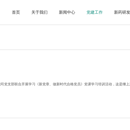
首页
关于我们
新闻中心
党建工作
新药研
，在我司党支部联合开展学习《新党章、做新时代合格党员》党课学习培训活动，这是继